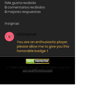
1
Me gusta recibido
0
comentarios recibidos
0
mejores respuestas
Insignias
DDGaymer
You are an enthusiastic player,
please allow me to give you this
honorable badge！
© FYMM GAMING Copyright 2020 All Rights Reserved.
service@fymmg.com