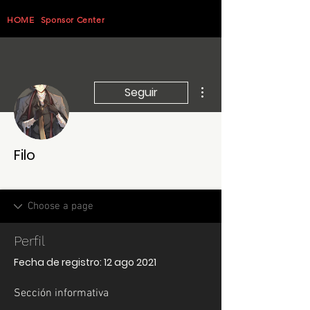
HOME
Sponsor Center
Más acciones
Seguir
Filo
DDGaymer
+
4
Perfil
Fecha de registro: 12 ago 2021
Sección informativa