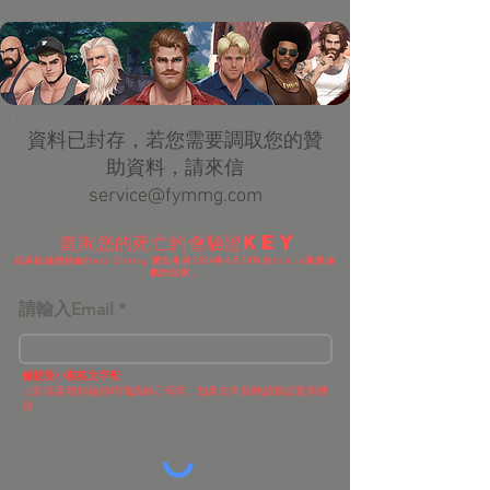
​資料已封存，若您需要調取您的贊
助資料，請來信
service@fymmg.com
查詢您的死亡約會驗證Key
此系統僅提供給Dead Dating 贊助者與2024年4月30前於itch.io購買遊
戲的玩家。
請輸入Email
​僅接受小寫英文字母
​比對需要幾秒鐘的時間請耐心等待，如果沒有反映請嘗試重新搜
尋