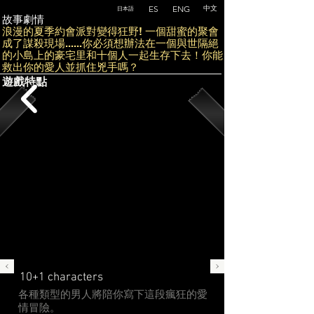
ES
ENG
中文
日本語
​故事劇情
浪漫的夏季約會派對變得狂野! 一個甜蜜的聚會
成了謀殺現場......你必須想辦法在一個與世隔絕
的小島上的豪宅里和十個人一起生存下去！你能
救出你的愛人並抓住兇手嗎？
​遊戲特點
10+1 characters
各種類型的男人將陪你寫下這段瘋狂的愛
情冒險。